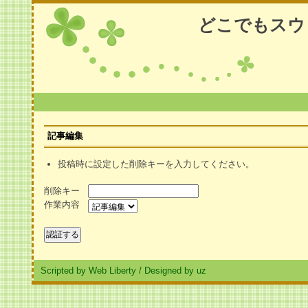
どこでもスウ
記事編集
投稿時に設定した削除キーを入力してください。
削除キー
作業内容
Scripted by Web Liberty
/
Designed by uz