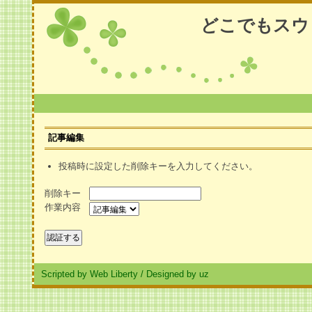
どこでもスウ
記事編集
投稿時に設定した削除キーを入力してください。
削除キー
作業内容
Scripted by Web Liberty
/
Designed by uz