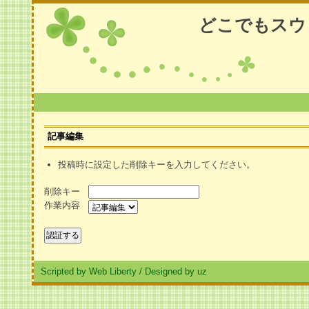
どこでもスウ
記事編集
投稿時に設定した削除キーを入力してください。
削除キー
作業内容
Scripted by Web Liberty
/
Designed by uz