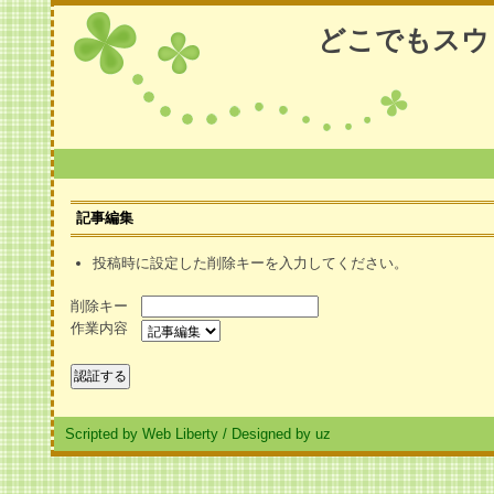
どこでもスウ
記事編集
投稿時に設定した削除キーを入力してください。
削除キー
作業内容
Scripted by Web Liberty
/
Designed by uz