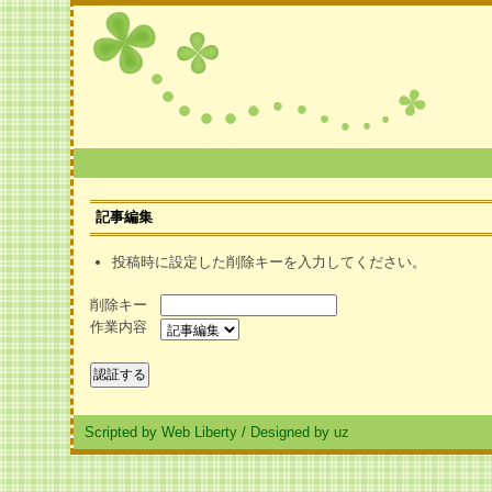
記事編集
投稿時に設定した削除キーを入力してください。
削除キー
作業内容
Scripted by Web Liberty
/
Designed by uz