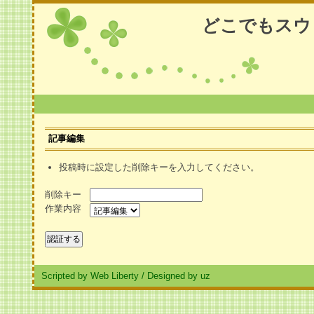
どこでもスウ
記事編集
投稿時に設定した削除キーを入力してください。
削除キー
作業内容
Scripted by Web Liberty
/
Designed by uz