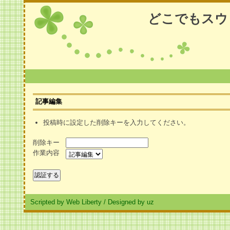
どこでもスウ
記事編集
投稿時に設定した削除キーを入力してください。
削除キー
作業内容
Scripted by Web Liberty
/
Designed by uz