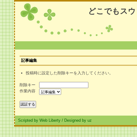
どこでもスウ
記事編集
投稿時に設定した削除キーを入力してください。
削除キー
作業内容
Scripted by Web Liberty
/
Designed by uz