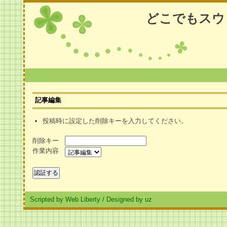
どこでもスウ
記事編集
投稿時に設定した削除キーを入力してください。
削除キー
作業内容
Scripted by Web Liberty
/
Designed by uz