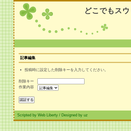
どこでもスウ
記事編集
投稿時に設定した削除キーを入力してください。
削除キー
作業内容
Scripted by Web Liberty
/
Designed by uz