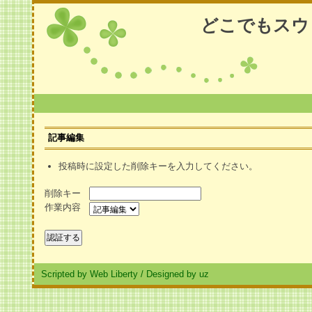
どこでもスウ
記事編集
投稿時に設定した削除キーを入力してください。
削除キー
作業内容
Scripted by Web Liberty
/
Designed by uz