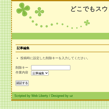
どこでもスウ
記事編集
投稿時に設定した削除キーを入力してください。
削除キー
作業内容
Scripted by Web Liberty
/
Designed by uz