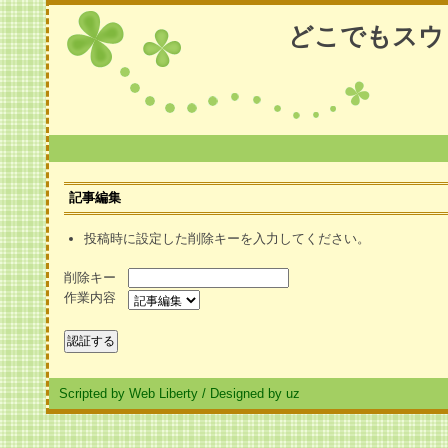
どこでもスウ
記事編集
投稿時に設定した削除キーを入力してください。
削除キー
作業内容
Scripted by Web Liberty
/
Designed by uz