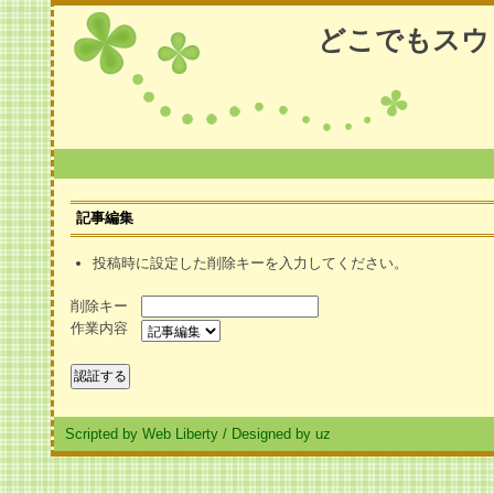
どこでもスウ
記事編集
投稿時に設定した削除キーを入力してください。
削除キー
作業内容
Scripted by Web Liberty
/
Designed by uz