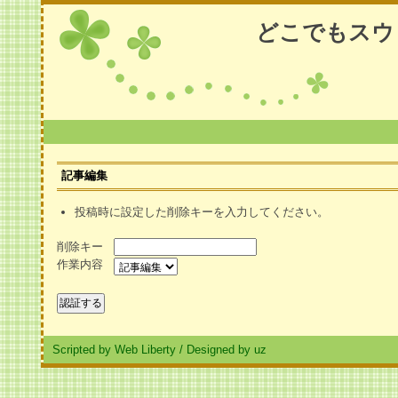
どこでもスウ
記事編集
投稿時に設定した削除キーを入力してください。
削除キー
作業内容
Scripted by Web Liberty
/
Designed by uz