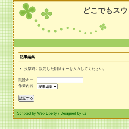
どこでもスウ
記事編集
投稿時に設定した削除キーを入力してください。
削除キー
作業内容
Scripted by Web Liberty
/
Designed by uz