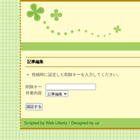
記事編集
投稿時に設定した削除キーを入力してください。
削除キー
作業内容
Scripted by Web Liberty
/
Designed by uz