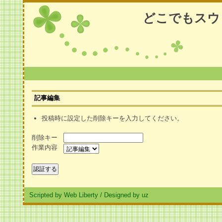
どこでもスウ
記事編集
投稿時に設定した削除キーを入力してください。
削除キー
作業内容
Scripted by Web Liberty
/
Designed by uz