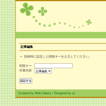
記事編集
投稿時に設定した削除キーを入力してください。
削除キー
作業内容
Scripted by Web Liberty
/
Designed by uz