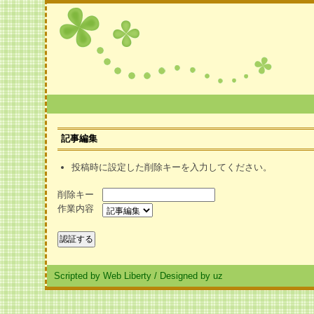
記事編集
投稿時に設定した削除キーを入力してください。
削除キー
作業内容
Scripted by Web Liberty
/
Designed by uz