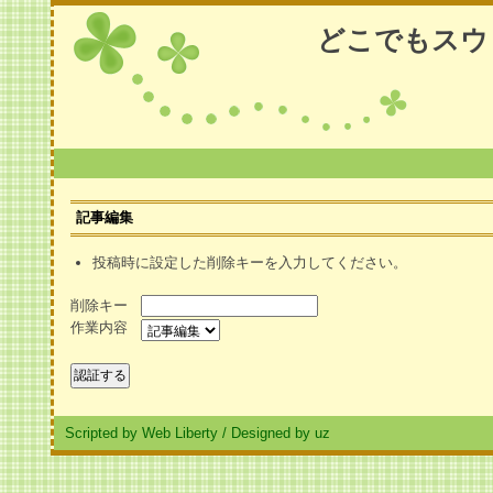
どこでもスウ
記事編集
投稿時に設定した削除キーを入力してください。
削除キー
作業内容
Scripted by Web Liberty
/
Designed by uz