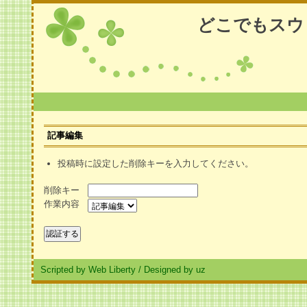
どこでもスウ
記事編集
投稿時に設定した削除キーを入力してください。
削除キー
作業内容
Scripted by Web Liberty
/
Designed by uz