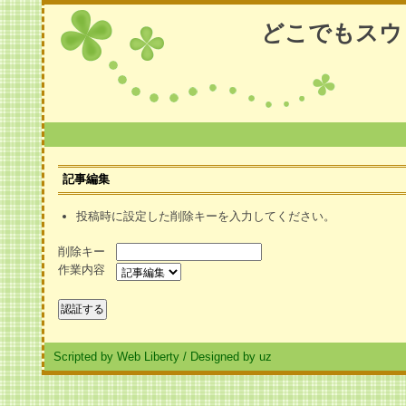
どこでもスウ
記事編集
投稿時に設定した削除キーを入力してください。
削除キー
作業内容
Scripted by Web Liberty
/
Designed by uz