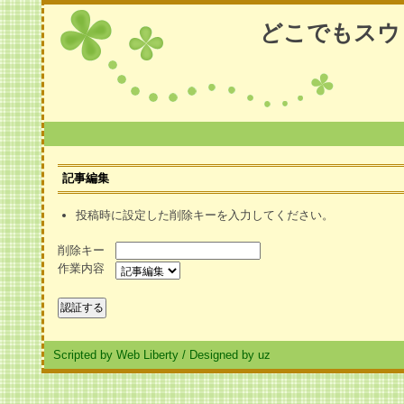
どこでもスウ
記事編集
投稿時に設定した削除キーを入力してください。
削除キー
作業内容
Scripted by Web Liberty
/
Designed by uz