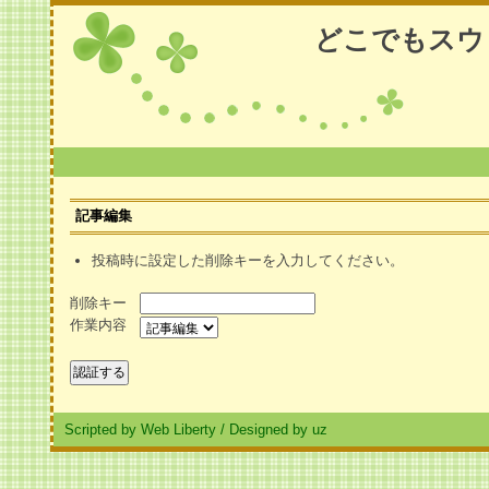
どこでもスウ
記事編集
投稿時に設定した削除キーを入力してください。
削除キー
作業内容
Scripted by Web Liberty
/
Designed by uz