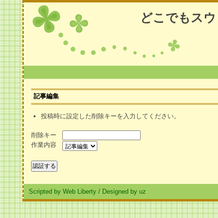
どこでもスウ
記事編集
投稿時に設定した削除キーを入力してください。
削除キー
作業内容
Scripted by Web Liberty
/
Designed by uz