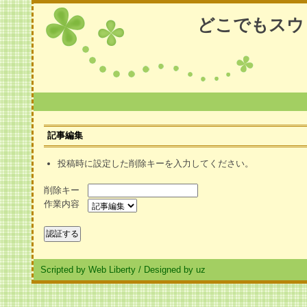
どこでもスウ
記事編集
投稿時に設定した削除キーを入力してください。
削除キー
作業内容
Scripted by Web Liberty
/
Designed by uz