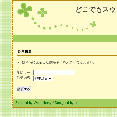
どこでもスウ
記事編集
投稿時に設定した削除キーを入力してください。
削除キー
作業内容
Scripted by Web Liberty
/
Designed by uz