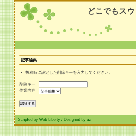
どこでもスウ
記事編集
投稿時に設定した削除キーを入力してください。
削除キー
作業内容
Scripted by Web Liberty
/
Designed by uz