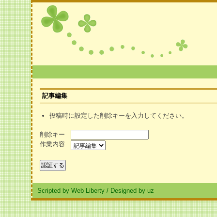
記事編集
投稿時に設定した削除キーを入力してください。
削除キー
作業内容
Scripted by Web Liberty
/
Designed by uz