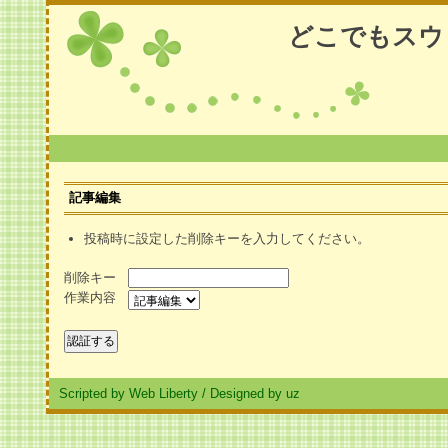
どこでもスウ
記事編集
投稿時に設定した削除キーを入力してください。
削除キー
作業内容
Scripted by Web Liberty
/
Designed by uz