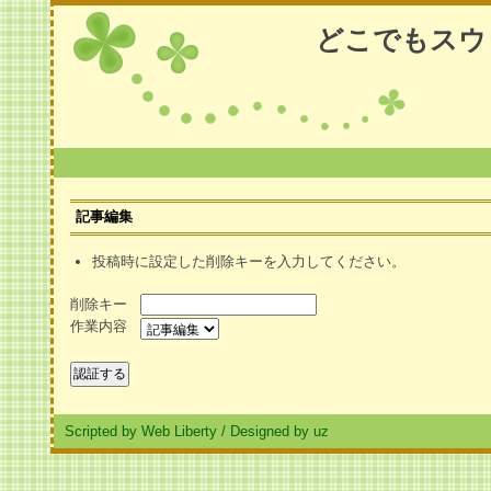
どこでもスウ
記事編集
投稿時に設定した削除キーを入力してください。
削除キー
作業内容
Scripted by Web Liberty
/
Designed by uz