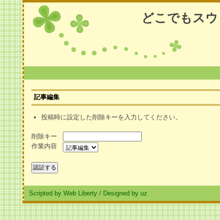
どこでもスウ
記事編集
投稿時に設定した削除キーを入力してください。
削除キー
作業内容
Scripted by Web Liberty
/
Designed by uz