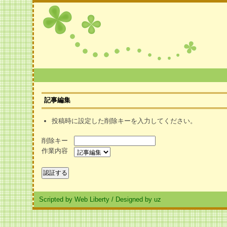
記事編集
投稿時に設定した削除キーを入力してください。
削除キー
作業内容
Scripted by Web Liberty
/
Designed by uz