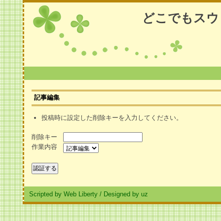
どこでもスウ
記事編集
投稿時に設定した削除キーを入力してください。
削除キー
作業内容
Scripted by Web Liberty
/
Designed by uz