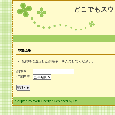
どこでもスウ
記事編集
投稿時に設定した削除キーを入力してください。
削除キー
作業内容
Scripted by Web Liberty
/
Designed by uz