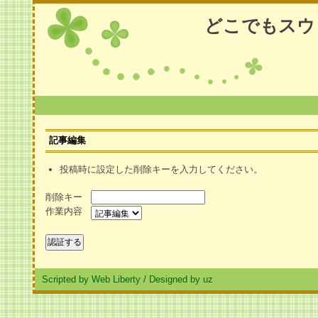
どこでもスウ
記事編集
投稿時に設定した削除キーを入力してください。
削除キー
作業内容
Scripted by Web Liberty
/
Designed by uz