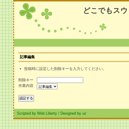
どこでもスウ
記事編集
投稿時に設定した削除キーを入力してください。
削除キー
作業内容
Scripted by Web Liberty
/
Designed by uz