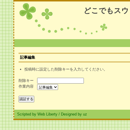
どこでもスウ
記事編集
投稿時に設定した削除キーを入力してください。
削除キー
作業内容
Scripted by Web Liberty
/
Designed by uz