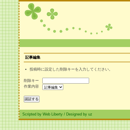
記事編集
投稿時に設定した削除キーを入力してください。
削除キー
作業内容
Scripted by Web Liberty
/
Designed by uz