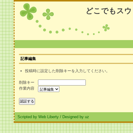
どこでもスウ
記事編集
投稿時に設定した削除キーを入力してください。
削除キー
作業内容
Scripted by Web Liberty
/
Designed by uz