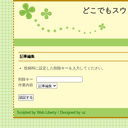
どこでもスウ
記事編集
投稿時に設定した削除キーを入力してください。
削除キー
作業内容
Scripted by Web Liberty
/
Designed by uz