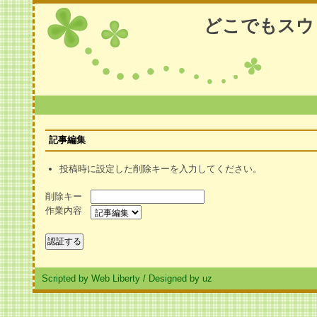
どこでもスウ
記事編集
投稿時に設定した削除キーを入力してください。
削除キー
作業内容
Scripted by Web Liberty
/
Designed by uz