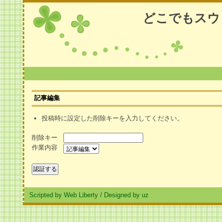
どこでもスウ
記事編集
投稿時に設定した削除キーを入力してください。
削除キー
作業内容
Scripted by Web Liberty
/
Designed by uz