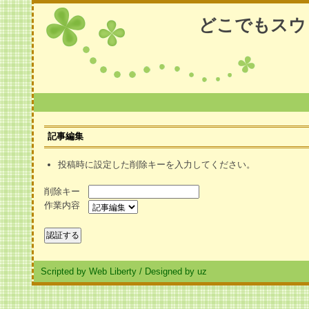
どこでもスウ
記事編集
投稿時に設定した削除キーを入力してください。
削除キー
作業内容
Scripted by Web Liberty
/
Designed by uz