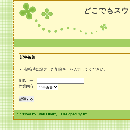
どこでもスウ
記事編集
投稿時に設定した削除キーを入力してください。
削除キー
作業内容
Scripted by Web Liberty
/
Designed by uz