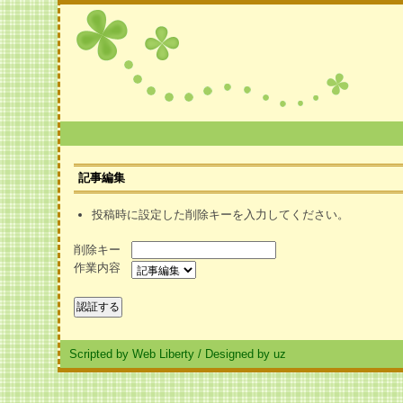
記事編集
投稿時に設定した削除キーを入力してください。
削除キー
作業内容
Scripted by Web Liberty
/
Designed by uz