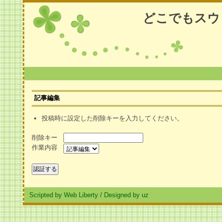
どこでもスウ
記事編集
投稿時に設定した削除キーを入力してください。
削除キー
作業内容
Scripted by Web Liberty
/
Designed by uz