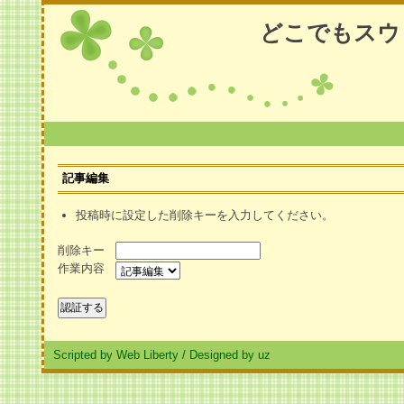
どこでもスウ
記事編集
投稿時に設定した削除キーを入力してください。
削除キー
作業内容
Scripted by Web Liberty
/
Designed by uz