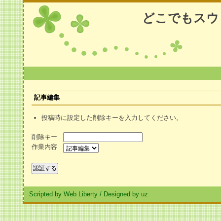
どこでもスウ
記事編集
投稿時に設定した削除キーを入力してください。
削除キー
作業内容
Scripted by Web Liberty
/
Designed by uz